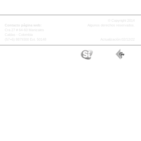
Calidad
Estadísticas
Buzón de notificaciones
Glosario
© Copyright 2014
Contacto página web:
Algunos derechos reservados.
Cra 27 # 64-60 Manizales
registro_man@unal.edu.co
Caldas - Colombia
Acerca de este sitio web
(57+6) 8879300 Ext. 50148
Actualización:02/12/22